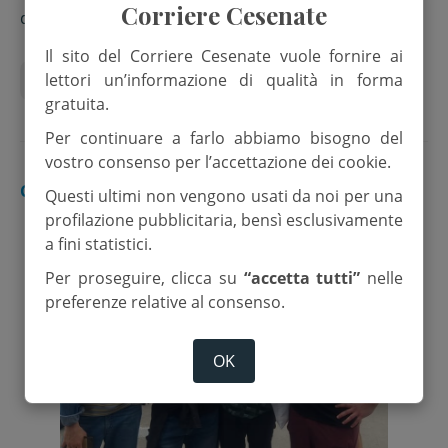
Bcc di Sarsina
Corriere Cesenate
di
Redazione
Il sito del Corriere Cesenate vuole fornire ai
lettori un’informazione di qualità in forma
Bcc Sarsina
cinema
Tornando a Est
gratuita.
Per continuare a farlo abbiamo bisogno del
vostro consenso per l’accettazione dei cookie.
CESENA
Questi ultimi non vengono usati da noi per una
profilazione pubblicitaria, bensì esclusivamente
a fini statistici.
Per proseguire, clicca su
“accetta tutti”
nelle
preferenze relative al consenso.
OK