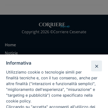
Copyright 2026 ©Corriere Cesenate
Home
Notizie
Rubriche
Informativa
Chi siamo
Utilizziamo cookie o tecnologie simili per
Come abbonarsi
finalità tecniche e, con il tuo consenso, anche per
altre finalità ("interazioni e funzionalità semplici",
Contatti
"miglioramento dell'esperienza", "misurazione" e
"targeting e pubblicità") come specificato nella
cookie policy.
Cliccando su "accetta" acconsenti all'utilizzo dei