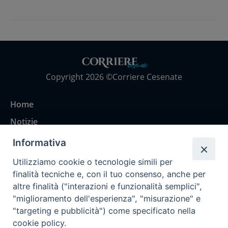
Copyright 2026 ©Corriere Cesenate
Home
Notizie
Rubriche
Informativa
Chi siamo
Utilizziamo cookie o tecnologie simili per
Come abbonarsi
finalità tecniche e, con il tuo consenso, anche per
altre finalità ("interazioni e funzionalità semplici",
Contatti
"miglioramento dell'esperienza", "misurazione" e
"targeting e pubblicità") come specificato nella
cookie policy.