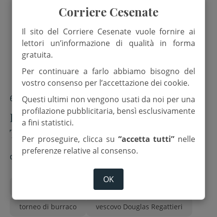
Corriere Cesenate
Il sito del Corriere Cesenate vuole fornire ai
lettori un’informazione di qualità in forma
gratuita.
Per continuare a farlo abbiamo bisogno del
vostro consenso per l’accettazione dei cookie.
6 Agosto 2025
Questi ultimi non vengono usati da noi per una
profilazione pubblicitaria, bensì esclusivamente
La festa parrocchiale a Bulgarnò.
a fini statistici.
Torna il torneo di burraco
Per proseguire, clicca su
“accetta tutti”
nelle
preferenze relative al consenso.
di
Red.
OK
parrocchia di bulgarnò
ponti di solidarietà
torneo di burraco
vescovo Douglas Regattieri