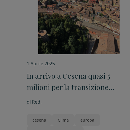
1 Aprile 2025
In arrivo a Cesena quasi 5
milioni per la transizione
energetica
di
Red.
cesena
Clima
europa