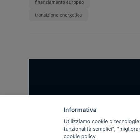
finanziamento europeo
transizione energetica
Home
Notizie
Informativa
Rubriche
Utilizziamo cookie o tecnologie s
funzionalità semplici", "miglior
Chi siamo
cookie policy.