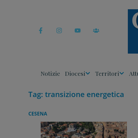
Skip
to
content
Notizie
Diocesi
Territori
Att
Apri
Apri
Menu
Menu
Tag:
transizione energetica
CESENA