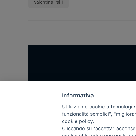
Valentina Palli
Home
Notizie
Informativa
Rubriche
Utilizziamo cookie o tecnologie s
Chi siamo
funzionalità semplici", "miglior
cookie policy.
Come abbonarsi
Cliccando su "accetta" acconsent
Contatti
cookie utilizzati e personalizza