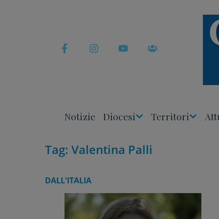
Skip
to
content
Notizie
Diocesi
Territori
Att
Apri
Apri
Menu
Menu
Tag:
Valentina Palli
DALL'ITALIA