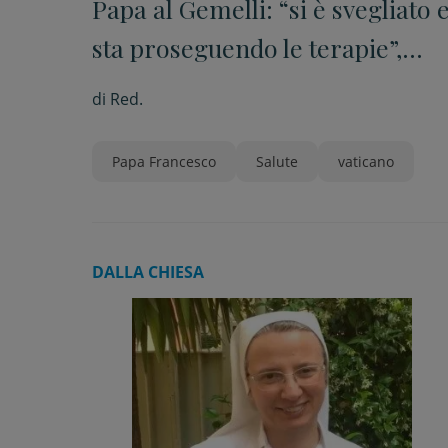
Papa al Gemelli: “si è svegliato 
sta proseguendo le terapie”,
“non ha dolori”, “l’umore è
di
Red.
buono”
Papa Francesco
Salute
vaticano
DALLA CHIESA