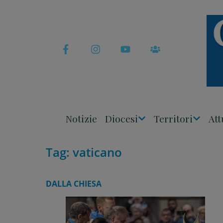
Skip
to
content
Notizie
Diocesi
Territori
Att
Apri
Apri
Menu
Menu
Tag:
vaticano
DALLA CHIESA