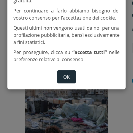
gratuita.
e
Papa al Gemelli: “condizioni
Per continuare a farlo abbiamo bisogno del
cliniche stazionarie”
vostro consenso per l’accettazione dei cookie.
Questi ultimi non vengono usati da noi per una
di
M.N.
profilazione pubblicitaria, bensì esclusivamente
a fini statistici.
Papa Francesco
vaticano
Per proseguire, clicca su
“accetta tutti”
nelle
preferenze relative al consenso.
OK
DALLA CHIESA