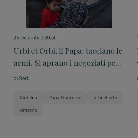
26 Dicembre 2024
Urbi et Orbi, il Papa: tacciano le
armi. Si aprano i negoziati per
una pace giusta
di
Red.
Giubileo
Papa Francesco
urbi et orbi
vaticano