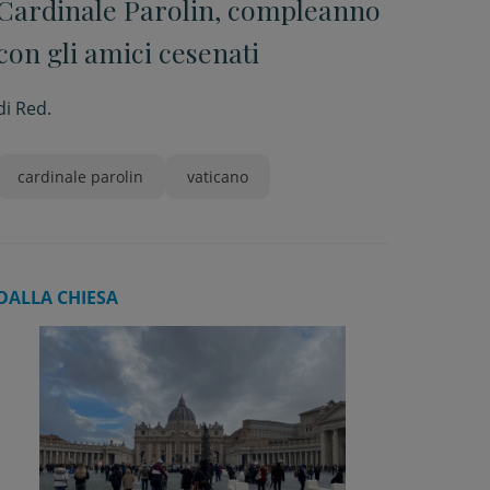
Cardinale Parolin, compleanno
con gli amici cesenati
di
Red.
cardinale parolin
vaticano
DALLA CHIESA