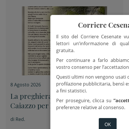
Corriere Cesen
Il sito del Corriere Cesenate vu
lettori un’informazione di qua
gratuita.
Per continuare a farlo abbiam
vostro consenso per l’accettazion
Questi ultimi non vengono usati 
profilazione pubblicitaria, bensì
8 Agosto 2026
a fini statistici.
La preghiera dell’arcivescovo
Per proseguire, clicca su
“accet
Caiazzo per la XIX domenica del
preferenze relative al consenso.
Tempo ordinario
di
Red.
OK