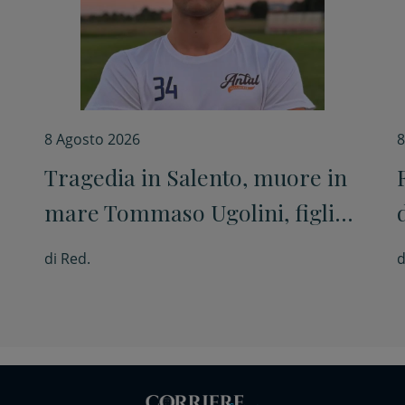
8 Agosto 2026
8
Tragedia in Salento, muore in
mare Tommaso Ugolini, figlio
del primario di Chirurgia e
di
Red.
d
nipote della consigliera
regionale