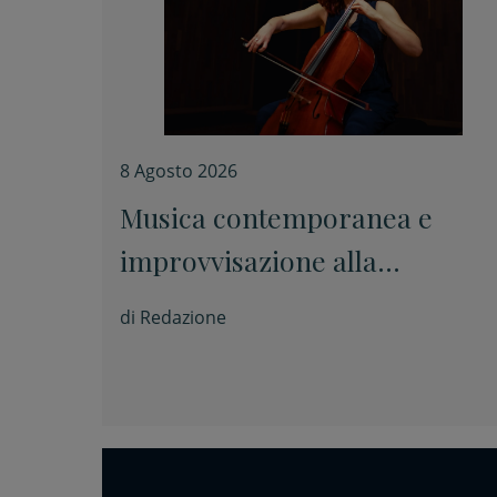
8 Agosto 2026
Musica contemporanea e
improvvisazione alla
Fondazione Tito Balestra di
di
Redazione
Longiano