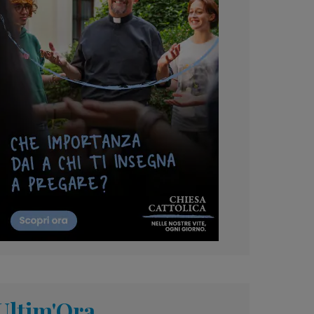
Ultim'Ora