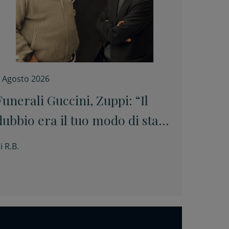
 Agosto 2026
Funerali Guccini, Zuppi: “Il
dubbio era il tuo modo di stare
davanti alle cose senza barare”
i
R.B.