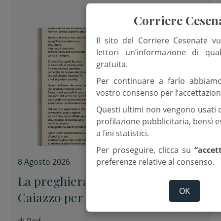
Corriere Cesen
Il sito del Corriere Cesenate vu
lettori un’informazione di qua
gratuita.
Per continuare a farlo abbiam
vostro consenso per l’accettazion
Questi ultimi non vengono usati 
profilazione pubblicitaria, bensì
a fini statistici.
Per proseguire, clicca su
“accet
preferenze relative al consenso.
8 Agosto 2026
La preghiera dell’arcivescovo
OK
Caiazzo per la XIX domenica del
Tempo ordinario