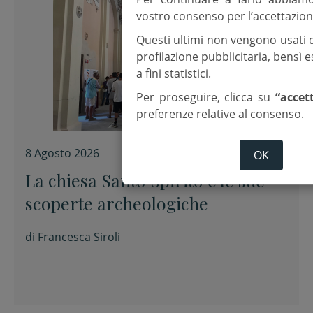
vostro consenso per l’accettazion
Questi ultimi non vengono usati 
profilazione pubblicitaria, bensì
a fini statistici.
Per proseguire, clicca su
“accet
preferenze relative al consenso.
8 Agosto 2026
OK
La chiesa Santo Spirito e le sue
scoperte archeologiche
di
Francesca Siroli