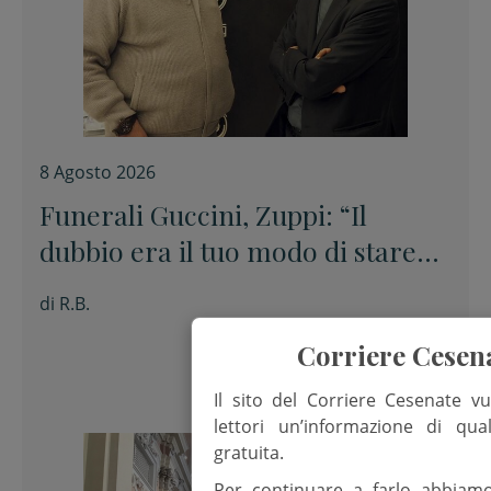
8 Agosto 2026
Funerali Guccini, Zuppi: “Il
dubbio era il tuo modo di stare
davanti alle cose senza barare”
di
R.B.
Corriere Cesen
Il sito del Corriere Cesenate vu
lettori un’informazione di qua
gratuita.
Per continuare a farlo abbiam