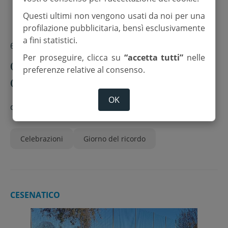
Questi ultimi non vengono usati da noi per una
profilazione pubblicitaria, bensì esclusivamente
a fini statistici.
6 Febbraio 2025
Per proseguire, clicca su
“accetta tutti”
nelle
Giorno del Ricordo, celebrazioni a
preferenze relative al consenso.
Cesena
OK
di
Redazione
Celebrazioni
Giorno del ricordo
CESENATICO