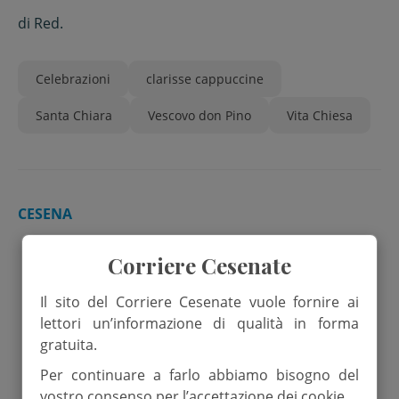
di
Red.
Celebrazioni
clarisse cappuccine
Santa Chiara
Vescovo don Pino
Vita Chiesa
CESENA
Corriere Cesenate
Il sito del Corriere Cesenate vuole fornire ai
lettori un’informazione di qualità in forma
gratuita.
Per continuare a farlo abbiamo bisogno del
vostro consenso per l’accettazione dei cookie.