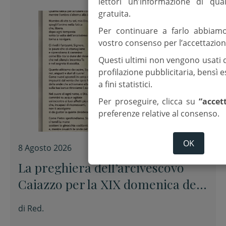
lettori un’informazione di qua
gratuita.
Per continuare a farlo abbiam
vostro consenso per l’accettazion
Questi ultimi non vengono usati 
profilazione pubblicitaria, bensì
a fini statistici.
Per proseguire, clicca su
“accet
preferenze relative al consenso.
OK
8 Agosto 2026
La preghiera dell’arcivescovo
Caiazzo per la XIX domenica del
Tempo ordinario
di
Red.