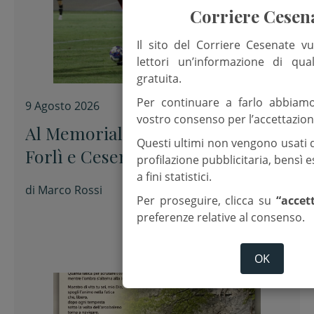
Corriere Cesen
Il sito del Corriere Cesenate vu
lettori un’informazione di qua
gratuita.
Per continuare a farlo abbiam
9 Agosto 2026
vostro consenso per l’accettazion
Al Memorial “Sirotti” 0-0 tra
Questi ultimi non vengono usati 
Forlì e Cesena
profilazione pubblicitaria, bensì
a fini statistici.
di
Marco Rossi
Per proseguire, clicca su
“accet
preferenze relative al consenso.
OK