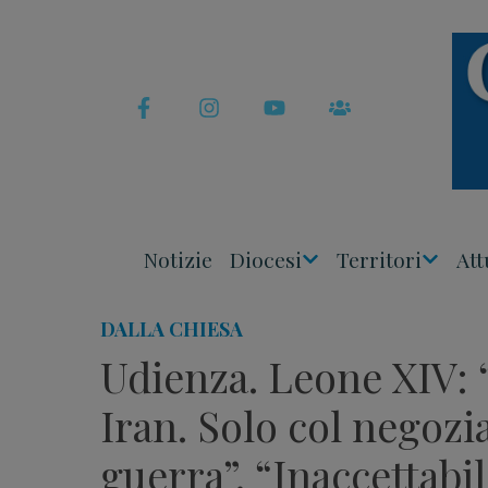
Skip
to
content
Notizie
Diocesi
Territori
Att
Apri
Apri
Menu
Menu
DALLA CHIESA
Udienza. Leone XIV: 
Iran. Solo col negozia
guerra”. “Inaccettabil