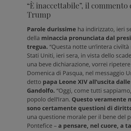
“È inaccettabile”, il commento
Trump
Parole durissime
ha indirizzato, ieri 
della
minaccia pronunciata dal pres
tregua.
“Questa notte un’intera civiltà 
Stati Uniti, ieri sera, in vista dello sca
una beve dichiarazione, vorrei ripetere
Domenica di Pasqua, nel messaggio Urb
detto
papa Leone XIV all’uscita dalle 
Gandolfo.
“Oggi, come tutti sappiamo, 
popolo dell’Iran.
Questo veramente no
sono certamente questioni di diritto
una questione morale per il bene del pop
Pontefice –
a pensare, nel cuore, a ta