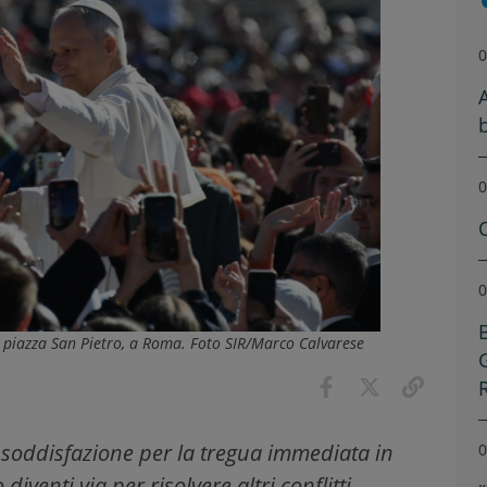
0
0
0
n piazza San Pietro, a Roma. Foto SIR/Marco Calvarese
 soddisfazione per la tregua immediata in
0
iventi via per risolvere altri conflitti