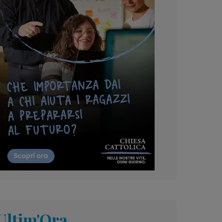
Ultim'Ora