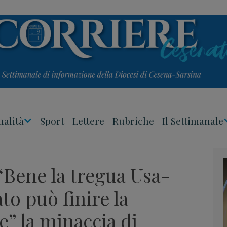
ualità
Sport
Lettere
Rubriche
Il Settimanale
Apri
Menu
“Bene la tregua Usa-
to può finire la
e” la minaccia di