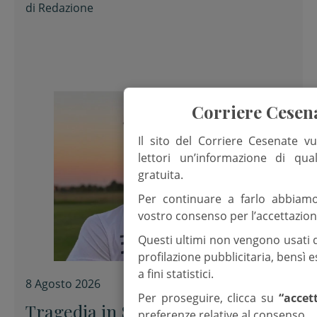
di
Redazione
Corriere Cesen
Il sito del Corriere Cesenate vu
lettori un’informazione di qua
gratuita.
Per continuare a farlo abbiam
vostro consenso per l’accettazion
Questi ultimi non vengono usati 
profilazione pubblicitaria, bensì
a fini statistici.
8 Agosto 2026
Per proseguire, clicca su
“accet
Tragedia in Salento, muore in
preferenze relative al consenso.