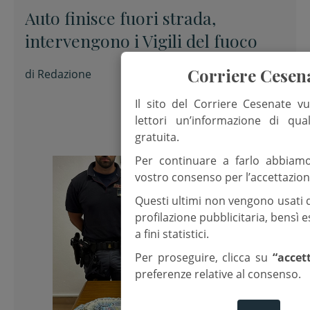
Auto finisce fuori strada,
intervengono i Vigili del fuoco
Corriere Cesen
di
Redazione
Il sito del Corriere Cesenate vu
lettori un’informazione di qua
gratuita.
Per continuare a farlo abbiam
vostro consenso per l’accettazion
Questi ultimi non vengono usati 
profilazione pubblicitaria, bensì
a fini statistici.
Per proseguire, clicca su
“accet
preferenze relative al consenso.