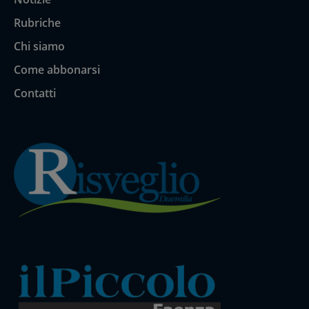
Rubriche
Chi siamo
Come abbonarsi
Contatti