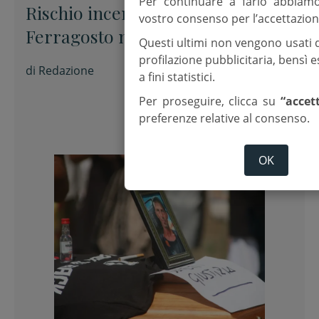
Per continuare a farlo abbiam
Rischio incendi, no al barbecue di
vostro consenso per l’accettazion
Ferragosto nel parco
Questi ultimi non vengono usati 
profilazione pubblicitaria, bensì
di
Redazione
a fini statistici.
Per proseguire, clicca su
“accet
preferenze relative al consenso.
OK