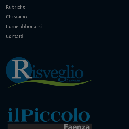
Rubriche
Chi siamo
Come abbonarsi
Contatti