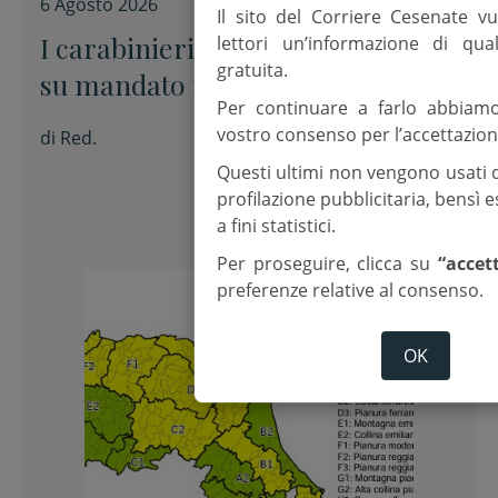
6 Agosto 2026
Il sito del Corriere Cesenate vu
I carabinieri arrestano un 44enne
lettori un’informazione di qua
gratuita.
su mandato internazionale
Per continuare a farlo abbiam
vostro consenso per l’accettazion
di
Red.
Questi ultimi non vengono usati 
profilazione pubblicitaria, bensì
a fini statistici.
Per proseguire, clicca su
“accet
preferenze relative al consenso.
OK