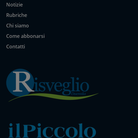
Notizie
Rubriche
Chi siamo
Come abbonarsi
Contatti