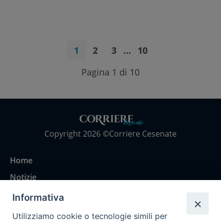
1
2
3
…
10
Pagina 1 di 10
Copyright 2026 ©Corriere Cesenate
Home
Notizie
Rubriche
Informativa
Chi siamo
Utilizziamo cookie o tecnologie simili per