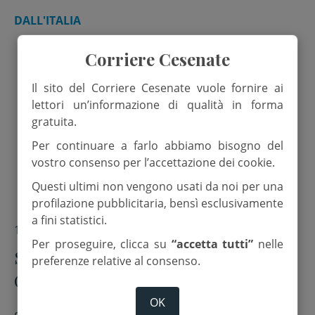
DALL'ITALIA
Corriere Cesenate
Il sito del Corriere Cesenate vuole fornire ai
lettori un’informazione di qualità in forma
gratuita.
Per continuare a farlo abbiamo bisogno del
vostro consenso per l’accettazione dei cookie.
Questi ultimi non vengono usati da noi per una
profilazione pubblicitaria, bensì esclusivamente
a fini statistici.
10 Agosto 2024
Per proseguire, clicca su
“accetta tutti”
nelle
Siccità in Sicilia. Da Agrigento a
preferenze relative al consenso.
Caltanissetta, interi quartieri a
secco da settimane
OK
di
Filippo Passantino