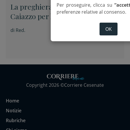
Per proseguire, clicca su
“accet
La preghiera dell’arcivescovo
preferenze relative al consenso.
Caiazzo per la XIX domenica del
Tempo ordinario
OK
di
Red.
Copyright 2026 ©Corriere Cesenate
Home
Notizie
Rubriche