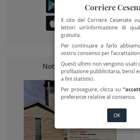
Corriere Cesen
Il sito del Corriere Cesenate vu
lettori un’informazione di qua
gratuita.
Per continuare a farlo abbiam
vostro consenso per l’accettazion
Questi ultimi non vengono usati 
Notizie correlate
profilazione pubblicitaria, bensì
a fini statistici.
Per proseguire, clicca su
“accet
preferenze relative al consenso.
OK