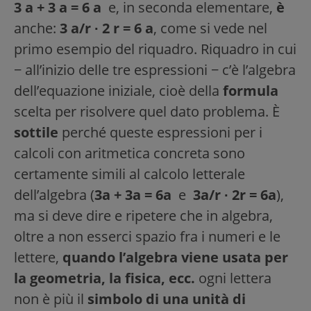
3 a + 3 a = 6 a
e, in seconda elementare,
è
anche:
3 a/r ∙ 2 r = 6 a
, come si vede nel
primo esempio del riquadro. Riquadro in cui
− all’inizio delle tre espressioni − c’è l’algebra
dell’equazione iniziale, cioè della
formula
scelta per risolvere quel dato problema. È
sottile
perché queste espressioni per i
calcoli con aritmetica concreta sono
certamente simili al calcolo letterale
dell’algebra (
3a + 3a = 6a
e
3a/r ∙ 2r = 6a
),
ma si deve dire e ripetere che in algebra,
oltre a non esserci spazio fra i numeri e le
lettere,
quando l’algebra viene usata per
la geometria, la fisica, ecc.
ogni lettera
non è più il
simbolo di una unità di