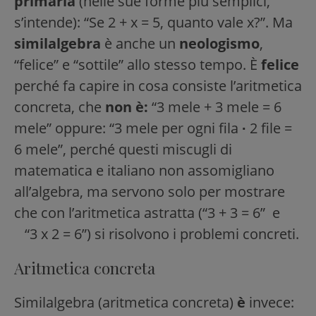
primaria
(nelle sue forme più semplici,
s’intende): “Se 2 + x = 5, quanto vale x?”. Ma
similalgebra
è anche un
neologismo
,
“felice” e “sottile” allo stesso tempo. È
felice
perché fa capire in cosa consiste l’aritmetica
concreta, che
non è:
“3 mele + 3 mele = 6
mele” oppure: “3 mele per ogni fila
∙
2 file =
6 mele”, perché questi miscugli di
matematica e italiano non assomigliano
all’algebra, ma servono solo per mostrare
che con l’aritmetica astratta (“3 + 3 = 6” e
“3 x 2 = 6”) si risolvono i problemi concreti.
Aritmetica concreta
Similalgebra (aritmetica concreta)
è
invece: