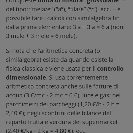
con queste
unità di misura “grossolane”
–
del tipo: “mela/e” (“a”), “fila/e” (“r”), ecc. − è
possibile fare i calcoli con similalgebra fin
dalla prima elementare: 3 a + 3 a = 6 a (non:
3 mele + 3 mele = 6 mele).
Si nota che l’aritmetica concreta (o
similalgebra) esiste da quando esiste la
fisica classica e viene usata per il
controllo
dimensionale
. Si usa correntemente
aritmetica concreta anche sulle fatture di
acqua (3 €/mc
∙
2 mc = 6 €), luce e gas; nei
parchimetri dei parcheggi (1,20 €/h
∙
2 h =
2,40 €); negli scontrini delle bilance del
reparto frutta e verdura dei supermarket
(2,40 €/kg
∙
2 kg = 4,80 €); ecc.