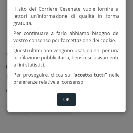
Il sito del Corriere Cesenate vuole fornire ai
lettori un’informazione di qualità in forma
gratuita.
Per continuare a farlo abbiamo bisogno del
vostro consenso per l’accettazione dei cookie.
Questi ultimi non vengono usati da noi per una
17 Luglio 2025
profilazione pubblicitaria, bensì esclusivamente
Colpita la parrocchia latina di Gaza.
a fini statistici.
Due morti, ferito il parroco
Per proseguire, clicca su
“accetta tutti”
nelle
preferenze relative al consenso.
Romanelli
di
D.R.
OK
guerra
striscia di gaza