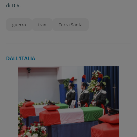
bambini”
di
D.R.
guerra
iran
Terra Santa
DALL'ITALIA