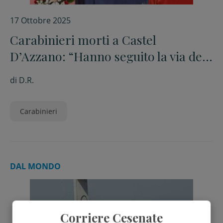
17 Ottobre 2025
Carabinieri morti a Castel
D’Azzano: “Hanno seguito la via del
servizio per il bene comune”
di
D.R.
Carabinieri
DAL MONDO
Corriere Cesenate