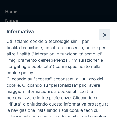
Home
Notizie
Rubriche
Informativa
Chi siamo
Utilizziamo cookie o tecnologie simili per
Come abbonarsi
finalità tecniche e, con il tuo consenso, anche per
altre finalità ("interazioni e funzionalità semplici",
Contatti
"miglioramento dell'esperienza", "misurazione" e
"targeting e pubblicità") come specificato nella
cookie policy.
Cliccando su "accetta" acconsenti all'utilizzo dei
cookie. Cliccando su "personalizza" puoi avere
maggiori informazioni sui cookie utilizzati e
personalizzare le tue preferenze. Cliccando su
"rifiuta" o chiudendo questa informativa proseguirai
la navigazione installando i soli cookie tecnici.
Ulteriori informazioni sono disponibili nella
cookie