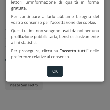
lettori un’informazione di qualità in forma
gratuita.
Per continuare a farlo abbiamo bisogno del
vostro consenso per l’accettazione dei cookie.
13 Aprile 2025
Questi ultimi non vengono usati da noi per una
profilazione pubblicitaria, bensì esclusivamente
Il Papa a sorpresa in piazza San
a fini statistici.
Pietro. All’Angelus: “Grazie per le
Per proseguire, clicca su
“accetta tutti”
nelle
vostre preghiere”
preferenze relative al consenso.
di
M. Michela Nicolais
OK
Domenica delle palme
Papa Francesco
Piazza San Pietro