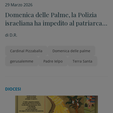
29 Marzo 2026
Domenica delle Palme, la Polizia
israeliana ha impedito al patriarca
Pizzaballa di entrare al Santo
di
D.R.
Sepolcro per celebrare la Messa
Cardinal Pizzaballa
Domenica delle palme
gerusalemme
Padre Ielpo
Terra Santa
DIOCESI