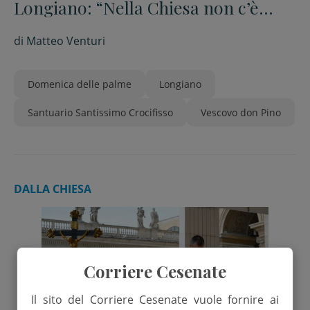
Longiano: “Nella Chiesa non c’è
posto per chi si sente a posto”
di
Matteo Venturi
Domenica delle palme
Longiano
Santuario Santissimo Crocifisso
Vescovo don Pino
DALLA CHIESA
Corriere Cesenate
Il sito del Corriere Cesenate vuole fornire ai