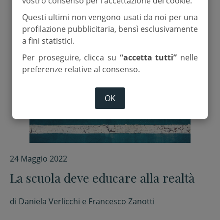
vostro consenso per l’accettazione dei cookie.
Questi ultimi non vengono usati da noi per una
profilazione pubblicitaria, bensì esclusivamente
a fini statistici.
Per proseguire, clicca su
“accetta tutti”
nelle
preferenze relative al consenso.
OK
24 Maggio 2022
La scuola deve educare alla realtà
di
Daniela Verlicchi e Francesco Zanotti