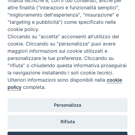
Come abbonarsi
finalità tecniche e, con il tuo consenso, anche per
altre finalità ("interazioni e funzionalità semplici",
Contatti
"miglioramento dell'esperienza", "misurazione" e
"targeting e pubblicità") come specificato nella
cookie policy.
Cliccando su "accetta" acconsenti all'utilizzo dei
cookie. Cliccando su "personalizza" puoi avere
maggiori informazioni sui cookie utilizzati e
personalizzare le tue preferenze. Cliccando su
"rifiuta" o chiudendo questa informativa proseguirai
la navigazione installando i soli cookie tecnici.
Ulteriori informazioni sono disponibili nella
cookie
policy
completa.
Personalizza
Rifiuta