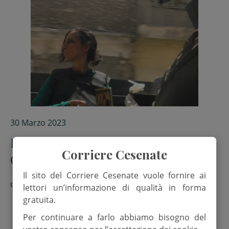
30 Marzo 2023
L’inviata di guerra (Rai) Lucia
Corriere Cesenate
Goracci: “Afghanistan, li abbiamo
lasciati soli”
Il sito del Corriere Cesenate vuole fornire ai
di
Daniela Verlicchi e Francesco Zanotti
lettori un’informazione di qualità in forma
gratuita.
Per continuare a farlo abbiamo bisogno del