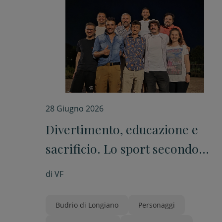
28 Giugno 2026
Divertimento, educazione e
sacrificio. Lo sport secondo
Belletti, Prati, Zamagni e
di
VF
Signani
Budrio di Longiano
Personaggi