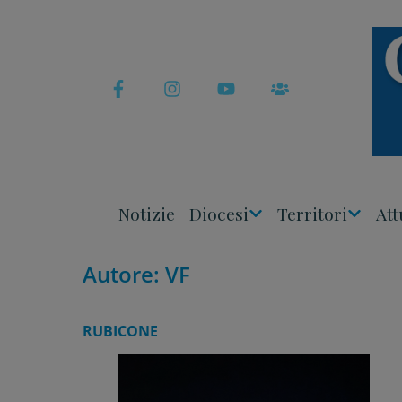
Skip
to
content
Notizie
Diocesi
Territori
Att
Apri
Apri
Menu
Menu
Autore:
VF
RUBICONE