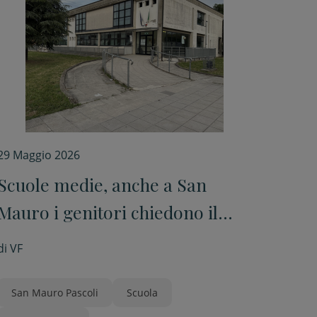
29 Maggio 2026
Scuole medie, anche a San
Mauro i genitori chiedono il
sabato libero
di
VF
San Mauro Pascoli
Scuola