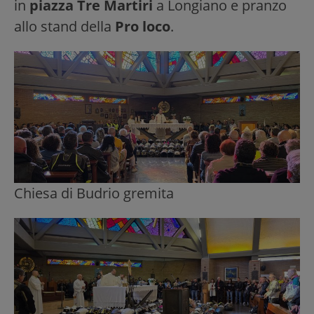
in
piazza Tre Martiri
a Longiano e pranzo
allo stand della
Pro loco
.
Chiesa di Budrio gremita