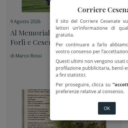
Corriere Cesen
Il sito del Corriere Cesenate vu
9 Agosto 2026
lettori un’informazione di qua
Al Memorial “Sirotti” 0-0 tra
gratuita.
Forlì e Cesena
Per continuare a farlo abbiam
vostro consenso per l’accettazion
di
Marco Rossi
Questi ultimi non vengono usati 
profilazione pubblicitaria, bensì
a fini statistici.
Per proseguire, clicca su
“accet
preferenze relative al consenso.
OK