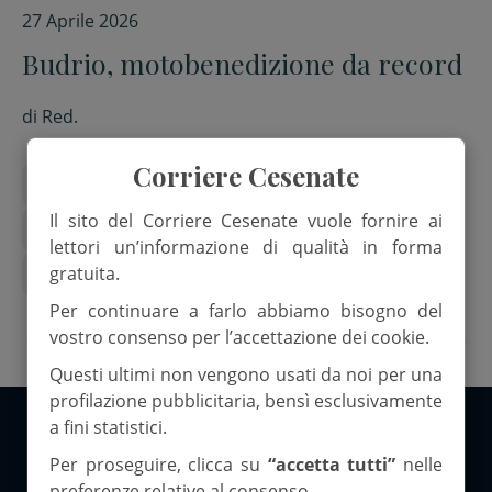
27 Aprile 2026
Budrio, motobenedizione da record
di
Red.
Corriere Cesenate
Don Filippo Cappelli
Longiano
Il sito del Corriere Cesenate vuole fornire ai
motobenedizione
motociclisti
lettori un’informazione di qualità in forma
gratuita.
Parrocchia di Budrio di Longiano
Per continuare a farlo abbiamo bisogno del
vostro consenso per l’accettazione dei cookie.
Questi ultimi non vengono usati da noi per una
profilazione pubblicitaria, bensì esclusivamente
a fini statistici.
Per proseguire, clicca su
“accetta tutti”
nelle
Copyright 2026 ©Corriere Cesenate
preferenze relative al consenso.