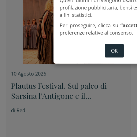
Questi ultimi non vengono usati 
profilazione pubblicitaria, bensì
a fini statistici.
Per proseguire, clicca su
“accet
preferenze relative al consenso.
OK
10 Agosto 2026
Plautus Festival. Sul palco di
Sarsina l’Antigone e il
Truculentus
di
Red.