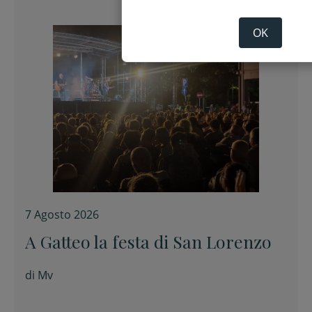
OK
7 Agosto 2026
A Gatteo la festa di San Lorenzo
di
Mv