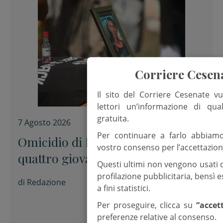
Corriere Cesen
Il sito del Corriere Cesenate vu
lettori un’informazione di qua
gratuita.
7 Agosto 2026
Per continuare a farlo abbiam
Omicidio di Pinarella, fermati
vostro consenso per l’accettazion
quattro giovani per la morte di
Questi ultimi non vengono usati 
Nicola Musiani
profilazione pubblicitaria, bensì
di
Redazione
a fini statistici.
Per proseguire, clicca su
“accet
preferenze relative al consenso.