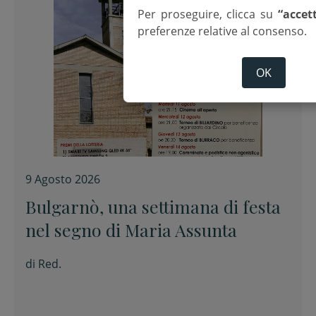
Per proseguire, clicca su
“accet
preferenze relative al consenso.
OK
9 Agosto 2026
Bulgarnò, una settimana di festa
nel segno di Maria Assunta
di
Red.