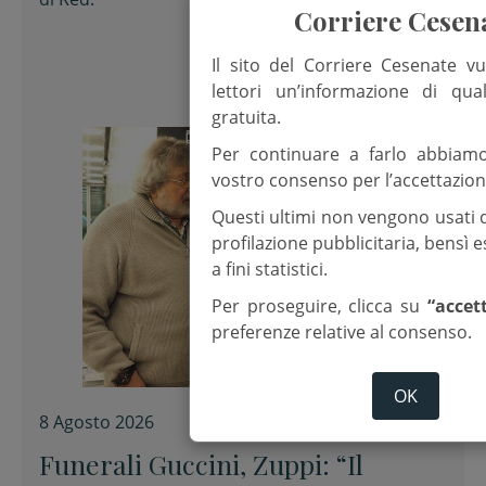
della consigliera regionale
Corriere Cesen
Il sito del Corriere Cesenate vu
lettori un’informazione di qua
gratuita.
Per continuare a farlo abbiam
vostro consenso per l’accettazion
Questi ultimi non vengono usati 
profilazione pubblicitaria, bensì
a fini statistici.
Per proseguire, clicca su
“accet
preferenze relative al consenso.
OK
8 Agosto 2026
Funerali Guccini, Zuppi: “Il