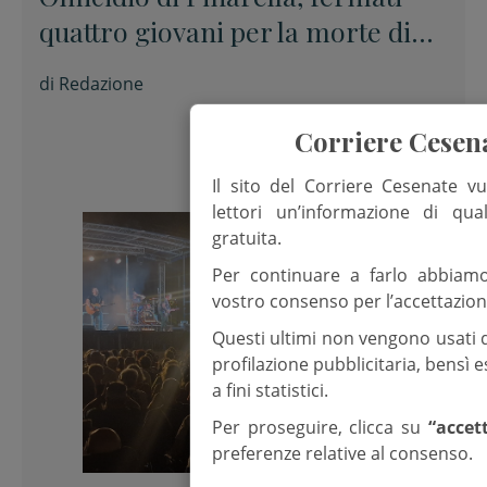
quattro giovani per la morte di
Nicola Musiani
di
Redazione
Corriere Cesen
Il sito del Corriere Cesenate vu
lettori un’informazione di qua
gratuita.
Per continuare a farlo abbiam
vostro consenso per l’accettazion
Questi ultimi non vengono usati 
profilazione pubblicitaria, bensì
a fini statistici.
Per proseguire, clicca su
“accet
preferenze relative al consenso.