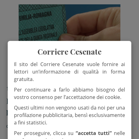
Corriere Cesenate
Il sito del Corriere Cesenate vuole fornire ai
lettori un’informazione di qualità in forma
gratuita.
18 Novembre 2024
Per continuare a farlo abbiamo bisogno del
vostro consenso per l’accettazione dei cookie.
Emilia Romagna al voto, meno 31,90
Questi ultimi non vengono usati da noi per una
per cento rispetto alle ultime
profilazione pubblicitaria, bensì esclusivamente
elezioni regionali del 2020
a fini statistici.
di
Red.
Per proseguire, clicca su
“accetta tutti”
nelle