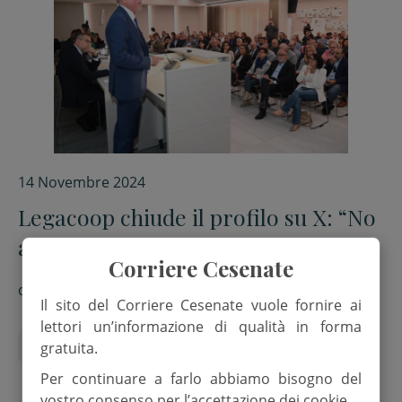
14 Novembre 2024
Legacoop chiude il profilo su X: “No
al social di Elon Musk”
Corriere Cesenate
di
Red.
Il sito del Corriere Cesenate vuole fornire ai
lettori un’informazione di qualità in forma
Cooperative
Polemiche
Social
gratuita.
Per continuare a farlo abbiamo bisogno del
vostro consenso per l’accettazione dei cookie.