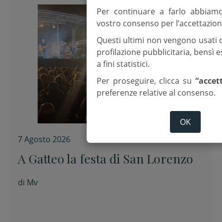
Per continuare a farlo abbiam
vostro consenso per l’accettazion
Questi ultimi non vengono usati 
profilazione pubblicitaria, bensì
a fini statistici.
Per proseguire, clicca su
“accet
preferenze relative al consenso.
OK
7 Agosto 2026
A Gatteo la festa di San Lorenzo
di
Mv