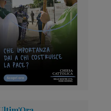
Ultim'Ora