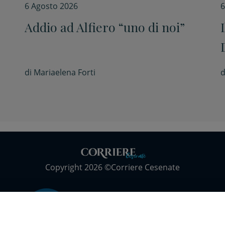
6 Agosto 2026
6
Addio ad Alfiero “uno di noi”
di
Mariaelena Forti
d
Copyright 2026 ©Corriere Cesenate