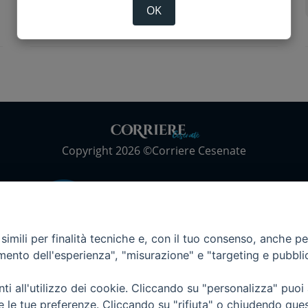
Ipazia Liberedonne
violenza di genere
OK
Copyright 2026 ©Corriere Cesenate
imili per finalità tecniche e, con il tuo consenso, anche per 
amento dell'esperienza", "misurazione" e "targeting e pubbli
i all'utilizzo dei cookie. Cliccando su "personalizza" puoi
re le tue preferenze. Cliccando su "rifiuta" o chiudendo que