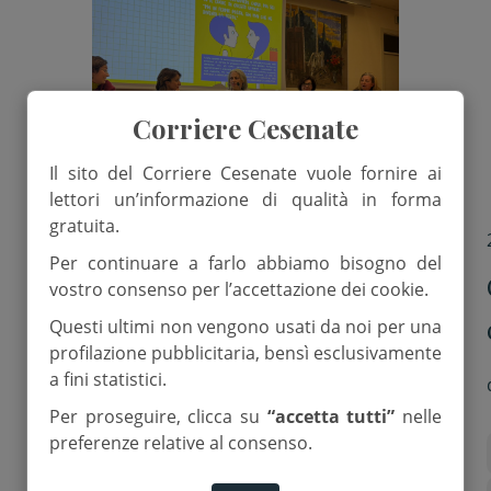
Corriere Cesenate
Il sito del Corriere Cesenate vuole fornire ai
lettori un’informazione di qualità in forma
gratuita.
1 Dicembre 2025
Per continuare a farlo abbiamo bisogno del
Cesena. Assemblee in azienda
vostro consenso per l’accettazione dei cookie.
per confrontarsi sulla parità
Questi ultimi non vengono usati da noi per una
profilazione pubblicitaria, bensì esclusivamente
a fini statistici.
di
Red.
Per proseguire, clicca su
“accetta tutti”
nelle
preferenze relative al consenso.
AnnarKikka
Apeiron odv
Cgil