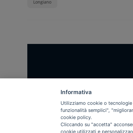
Longiano
Home
Notizie
Informativa
Rubriche
Utilizziamo cookie o tecnologie s
funzionalità semplici", "miglior
Chi siamo
cookie policy.
Come abbonarsi
Cliccando su "accetta" acconsent
Contatti
cookie utilizzati e personalizza