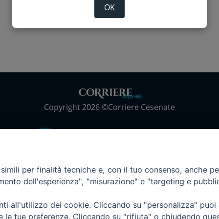
OK
Copyright 2026 ©Corriere Cesenate
imili per finalità tecniche e, con il tuo consenso, anche per 
amento dell'esperienza", "misurazione" e "targeting e pubbli
i all'utilizzo dei cookie. Cliccando su "personalizza" puoi
re le tue preferenze. Cliccando su "rifiuta" o chiudendo que