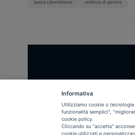
Ipazia Liberedonne
violenza di genere
Home
Notizie
Informativa
Rubriche
Utilizziamo cookie o tecnologie s
funzionalità semplici", "miglior
Chi siamo
cookie policy.
Come abbonarsi
Cliccando su "accetta" acconsent
Contatti
cookie utilizzati e personalizza