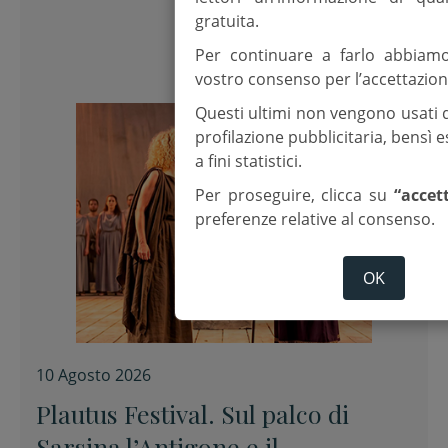
gratuita.
Per continuare a farlo abbiam
vostro consenso per l’accettazion
Questi ultimi non vengono usati 
profilazione pubblicitaria, bensì
a fini statistici.
Per proseguire, clicca su
“accet
preferenze relative al consenso.
OK
10 Agosto 2026
Plautus Festival. Sul palco di
Sarsina l’Antigone e il