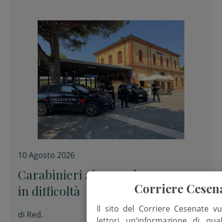
10 Agosto 2026
Carabinieri aiutano due persone
Corriere Cesen
in difficoltà
Il sito del Corriere Cesenate vu
di
Red.
lettori un’informazione di qua