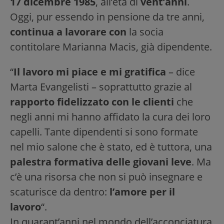
17 dicembre 1985
, all’età di
vent’anni
.
Oggi, pur essendo in pensione da tre anni,
continua a lavorare con
la socia
contitolare Marianna Macis, già dipendente.
“
Il lavoro mi piace e mi gratifica
– dice
Marta Evangelisti – soprattutto grazie al
rapporto fidelizzato con le clienti
che
negli anni mi hanno affidato la cura dei loro
capelli. Tante dipendenti si sono formate
nel mio salone che è stato, ed è tuttora, una
palestra formativa delle giovani leve
. Ma
c’è una risorsa che non si può insegnare e
scaturisce da dentro:
l’amore per il
lavoro
“.
In quarant’anni nel mondo dell’acconciatura