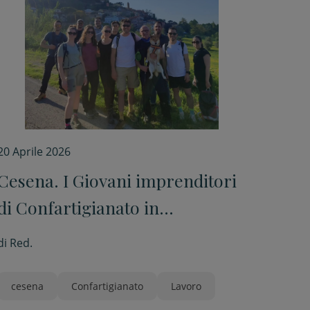
20 Aprile 2026
Cesena. I Giovani imprenditori
di Confartigianato in
camminata
di
Red.
cesena
Confartigianato
Lavoro