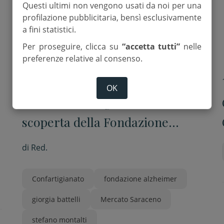
Questi ultimi non vengono usati da noi per una
profilazione pubblicitaria, bensì esclusivamente
a fini statistici.
Per proseguire, clicca su
“accetta tutti”
nelle
preferenze relative al consenso.
15 Novembre 2025
OK
Pensionati artigiani alla
scoperta della Fondazione
Alzheimer
di
Red.
Confartigianato
fondazione alzheimer
giorgia battelli
Mercato Saraceno
stefano montalti