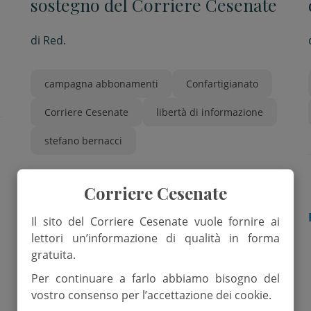
sostegno del Corriere Cesenate
di
Red.
campagna abbonamenti
Confartigianato
Corriere Cesenate
libertà di informazione
stefano bernacci
Corriere Cesenate
VALLE SAVIO
Il sito del Corriere Cesenate vuole fornire ai
lettori un’informazione di qualità in forma
gratuita.
Per continuare a farlo abbiamo bisogno del
vostro consenso per l’accettazione dei cookie.