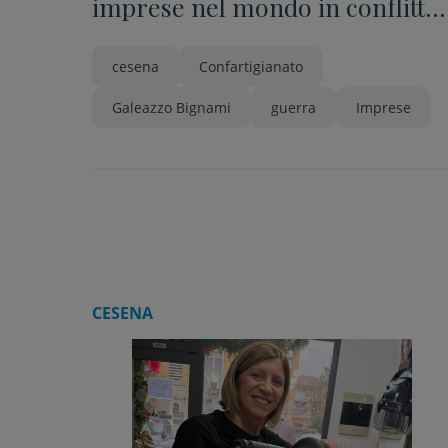
imprese nel mondo in conflitto,
incontro con Galeazzo Bignami
cesena
Confartigianato
Galeazzo Bignami
guerra
Imprese
CESENA