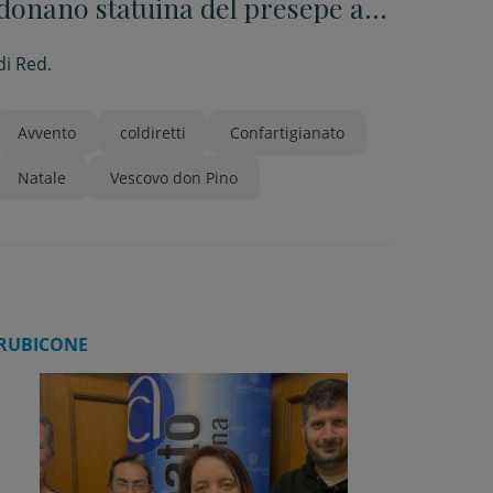
donano statuina del presepe al
vescovo Caiazzo
di
Red.
Avvento
coldiretti
Confartigianato
Natale
Vescovo don Pino
RUBICONE