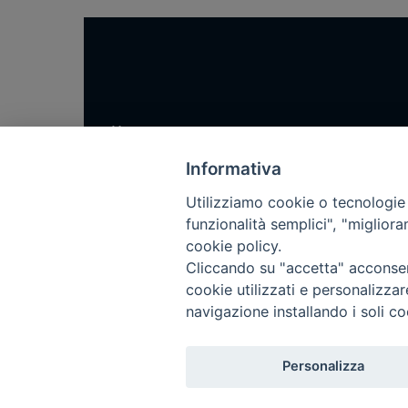
Home
Notizie
Informativa
Rubriche
Utilizziamo cookie o tecnologie s
Chi siamo
funzionalità semplici", "miglior
cookie policy.
Come abbonarsi
Cliccando su "accetta" acconsent
Contatti
cookie utilizzati e personalizza
navigazione installando i soli co
Personalizza