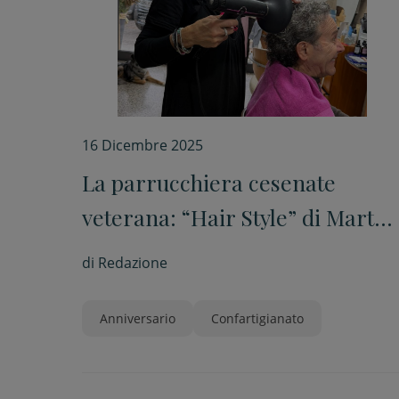
16 Dicembre 2025
La parrucchiera cesenate
veterana: “Hair Style” di Marta
Evangelisti compie 40 anni
di
Redazione
Anniversario
Confartigianato