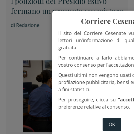
I poliziotti del Presidio estivo
fermano un presunto spacciatore
Corriere Cesen
di
Redazione
Il sito del Corriere Cesenate vu
lettori un’informazione di qua
gratuita.
Per continuare a farlo abbiam
vostro consenso per l’accettazion
Questi ultimi non vengono usati 
profilazione pubblicitaria, bensì
a fini statistici.
Per proseguire, clicca su
“accet
preferenze relative al consenso.
OK