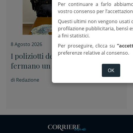
Per continuare a farlo abbiam
vostro consenso per l’accettazion
Questi ultimi non vengono usati 
profilazione pubblicitaria, bensì
a fini statistici.
8 Agosto 2026
Per proseguire, clicca su
“accet
preferenze relative al consenso.
I poliziotti del Presidio estivo
fermano un presunto spacciatore
OK
di
Redazione