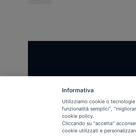
Home
Notizie
Informativa
Rubriche
Utilizziamo cookie o tecnologie s
funzionalità semplici", "miglior
Chi siamo
cookie policy.
Come abbonarsi
Cliccando su "accetta" acconsent
Contatti
cookie utilizzati e personalizza