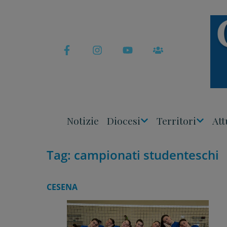
Skip
to
content
Notizie
Diocesi
Territori
Att
Apri
Apri
Menu
Menu
Tag:
campionati studenteschi
CESENA