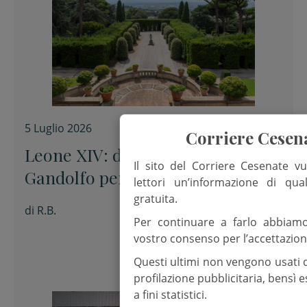
5 Luglio 2026
Corriere Cesen
Leone XIV: da oggi a Castel
Il sito del Corriere Cesenate vu
Gandolfo per il riposo estivo, fino
lettori un’informazione di qua
al 27 luglio
gratuita.
di
R.B.
Per continuare a farlo abbiam
vostro consenso per l’accettazion
Questi ultimi non vengono usati 
profilazione pubblicitaria, bensì
a fini statistici.