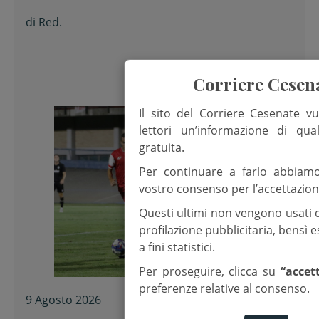
di
Red.
Corriere Cesen
Il sito del Corriere Cesenate vu
lettori un’informazione di qua
gratuita.
Per continuare a farlo abbiam
vostro consenso per l’accettazion
Questi ultimi non vengono usati 
profilazione pubblicitaria, bensì
a fini statistici.
Per proseguire, clicca su
“accet
preferenze relative al consenso.
9 Agosto 2026