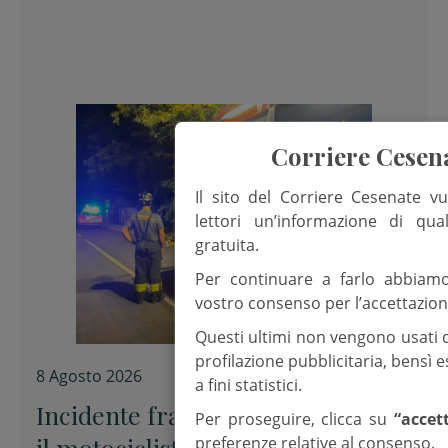
Corriere Cesen
Il sito del Corriere Cesenate vu
lettori un’informazione di qua
gratuita.
Per continuare a farlo abbiam
vostro consenso per l’accettazion
Questi ultimi non vengono usati 
profilazione pubblicitaria, bensì
8 Agosto 2026
a fini statistici.
Incidente fra auto e moto, muore
Per proseguire, clicca su
“accet
il motociclista
preferenze relative al consenso.