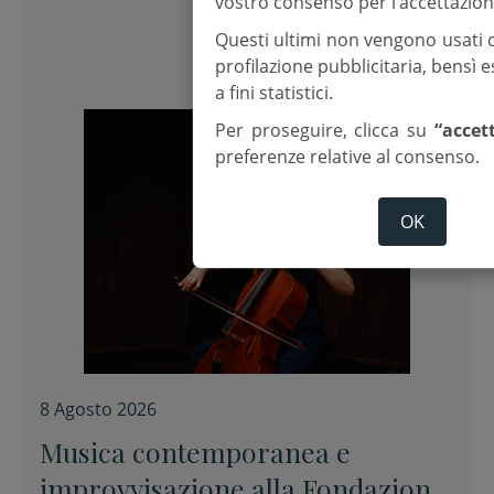
vostro consenso per l’accettazion
Questi ultimi non vengono usati 
profilazione pubblicitaria, bensì
a fini statistici.
Per proseguire, clicca su
“accet
preferenze relative al consenso.
OK
8 Agosto 2026
Musica contemporanea e
improvvisazione alla Fondazione