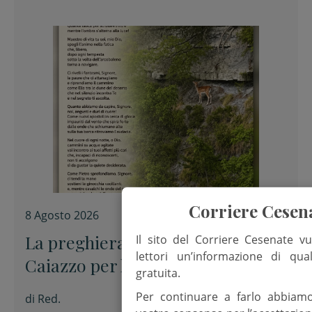
Corriere Cesen
8 Agosto 2026
La preghiera dell’arcivescovo
Il sito del Corriere Cesenate vu
lettori un’informazione di qua
Caiazzo per la XIX domenica del
gratuita.
Tempo ordinario
Per continuare a farlo abbiam
di
Red.