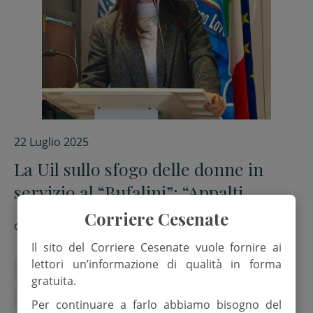
22 Luglio 2025
La Uil sullo sfogo delle donne in
servizio al “Bufalini”: “Appalti
sempre più al ribasso”
Corriere Cesenate
di
Red.
Il sito del Corriere Cesenate vuole fornire ai
lettori un’informazione di qualità in forma
Ausl Romagna
formula servizi
gratuita.
Ospedale Bufalini
Uil
Per continuare a farlo abbiamo bisogno del