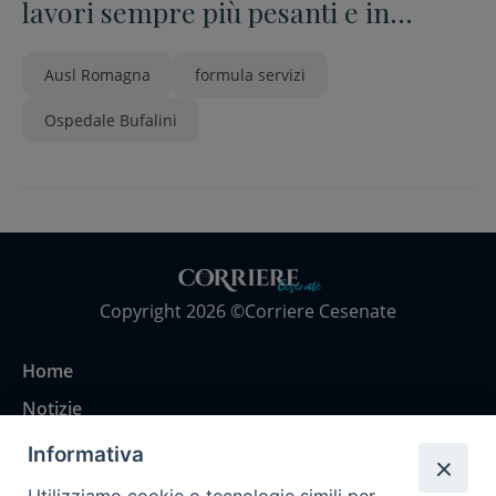
lavori sempre più pesanti e in
aumento
Ausl Romagna
formula servizi
Ospedale Bufalini
Copyright 2026 ©Corriere Cesenate
Home
Notizie
Rubriche
Informativa
Chi siamo
Utilizziamo cookie o tecnologie simili per