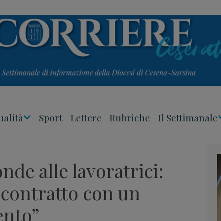
ualità
Sport
Lettere
Rubriche
Il Settimanale
Apri
Menu
nde alle lavoratrici:
 contratto con un
ento”