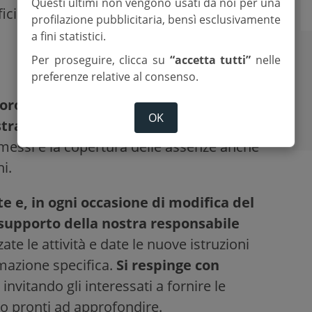
Questi ultimi non vengono usati da noi per una
icienza, priorità e rispetto delle
profilazione pubblicitaria, bensì esclusivamente
a fini statistici.
Per proseguire, clicca su
“accetta tutti”
nelle
preferenze relative al consenso.
avoro eseguito su base volontaria al sesto
OK
straordinario”
e organizzato al fine di
rmessi e la copertura delle assenze anche
i.
e e, in ogni occasione di modifica del
l supporto della nostra responsabile
ate le attività e date le nuove istruzioni
rmazione specifica.
Si respinge con
, invitando gli interessati a fornire le
mo pronti ad approfondire.