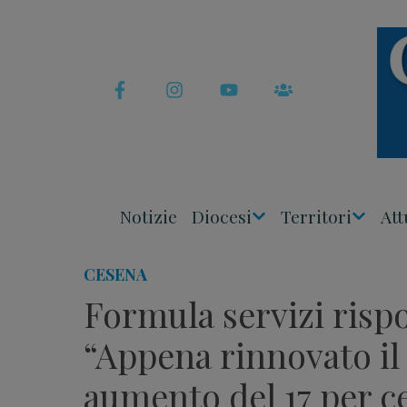
Skip
to
content
Notizie
Diocesi
Territori
Att
Apri
Apri
Menu
Menu
CESENA
Formula servizi rispo
“Appena rinnovato il
aumento del 17 per c