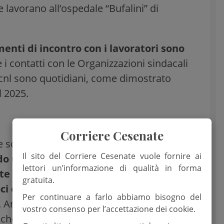
e lavorano all’ospedale “Bufalini” di
enti di incontro con i lavoratori sono
 i contatti con le Organizzazioni sindacali
 Ccnl sono quotidiani, come dimostrato
l 2025.
Corriere Cesenate
le sono analizzate con serietà ed attenzione
Il sito del Corriere Cesenate vuole fornire ai
o un equilibrio tra 151 operatori con
lettori un’informazione di qualità in forma
te differenti,
sempre nello
spirito
gratuita.
i e ai lavoratori del territorio
come i
Per continuare a farlo abbiamo bisogno del
o. Anche la
squadra di coordinamento è
vostro consenso per l’accettazione dei cookie.
i
che si fanno carico delle istanze del