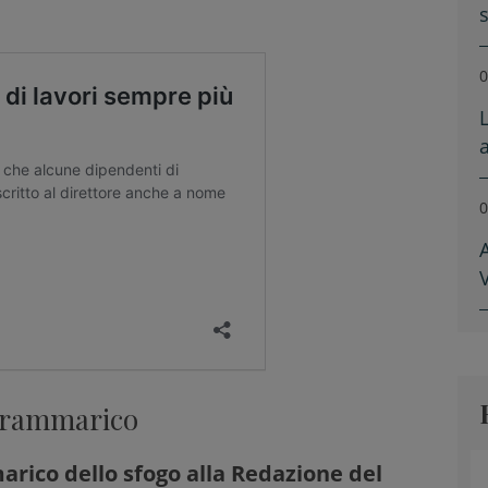
0
0
V
 rammarico
rico dello sfogo alla Redazione del