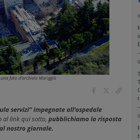
0
0
n una foto d'archivio Mariggiò
mula servizi” impegnate all’ospedale
0
 al link qui sotto,
pubblichiamo la risposta
F
al nostro giornale.