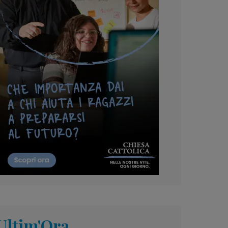
Ultim'Ora