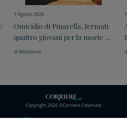
7 Agosto 2026
7
e
Omicidio di Pinarella, fermati
quattro giovani per la morte di
Nicola Musiani
di
Redazione
d
Copyright 2026 ©Corriere Cesenate