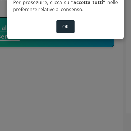
Per proseguire, clicca su
“accetta tutti”
nelle
preferenze relative al consenso.
OK
i al canale WhatsApp del Corriere
senate.