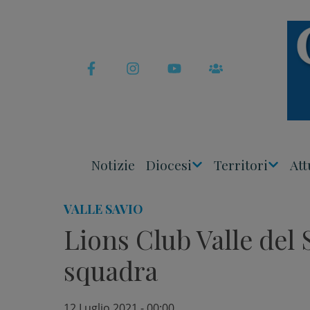
Skip
to
content
Notizie
Diocesi
Territori
Att
Apri
Apri
Menu
Menu
VALLE SAVIO
Lions Club Valle del 
squadra
12 Luglio 2021 - 00:00