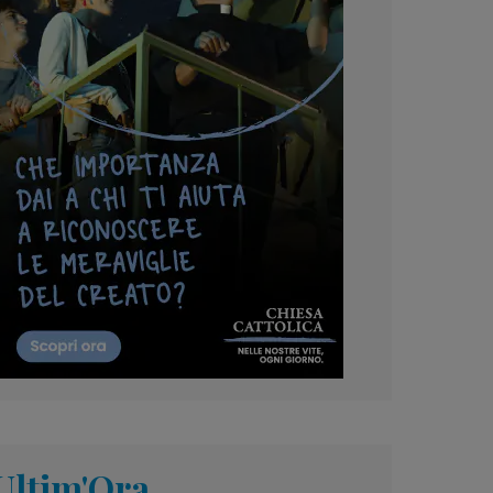
Ultim'Ora