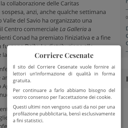
la collaborazione delle Caritas
è sospesa, anzi, anche qualche settimana
0
b Valle del Savio ha organizzato una
o il Centro commerciale
La Galleria
a
enti Conad ha premiato l’iniziativa e a fine
 furgone Daily. La distribuzione alle
Corriere Cesenate
e la
Caritas di Mercato Saraceno
.
Il sito del Corriere Cesenate vuole fornire ai
nfermato alla presidenza l’
ingegner
lettori un’informazione di qualità in forma
 anche le altre cariche: vicepresidente
gratuita.
Agostini, segretario Elisa Menghi,
Per continuare a farlo abbiamo bisogno del
nuele Cangini.
vostro consenso per l’accettazione dei cookie.
Questi ultimi non vengono usati da noi per una
nte Piergiorgio Pelliccioni e da Rotilio
profilazione pubblicitaria, bensì esclusivamente
glieri sono Emanuela Casali, Ugo Berti e
a fini statistici.
confermati Piergiuseppe Marchi, Mauro