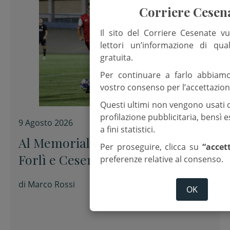
Corriere Cesen
Il sito del Corriere Cesenate vu
lettori un’informazione di qua
gratuita.
Per continuare a farlo abbiam
vostro consenso per l’accettazion
Questi ultimi non vengono usati 
profilazione pubblicitaria, bensì
9 Agosto 2026
a fini statistici.
Al Memorial “Sirotti” 0-0 tra
Per proseguire, clicca su
“accet
Forlì e Cesena
preferenze relative al consenso.
di
Marco Rossi
OK